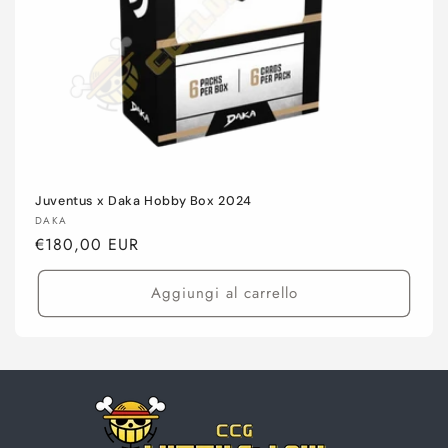
Juventus x Daka Hobby Box 2024
Produttore:
DAKA
Prezzo
€180,00 EUR
di
listino
Aggiungi al carrello