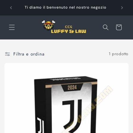
Vai
Pag
direttamente
Ti diamo il benvenuto nel nostro negozio
ai contenuti
Carrello
Filtra e ordina
1 prodotto