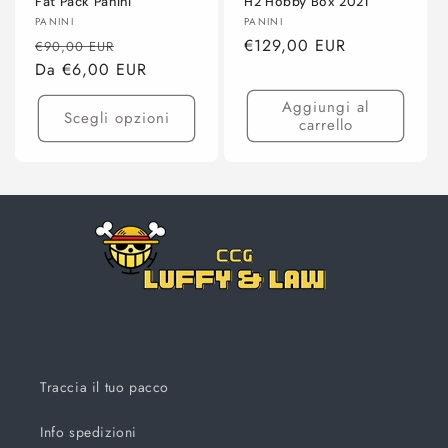
Fat Pack Panini
H2 Hobby Box 2021
Produttore:
Produttore:
PANINI
PANINI
Prezzo
Prezzo
Prezzo
€129,00 EUR
€90,00 EUR
di
Da €6,00 EUR
scontato
di
listino
listino
Aggiungi al
Scegli opzioni
carrello
Traccia il tuo pacco
Info spedizioni