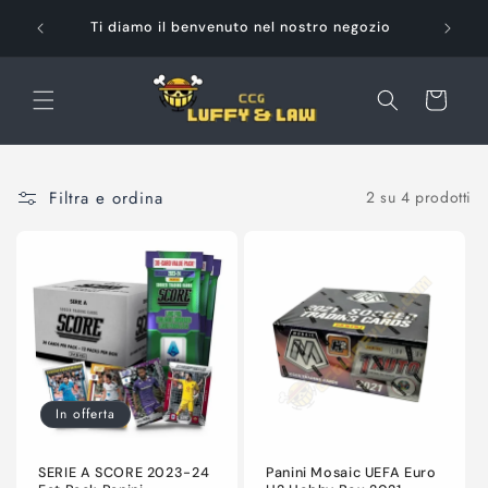
Vai
Pag
direttamente
Ti diamo il benvenuto nel nostro negozio
ai contenuti
Carrello
Filtra e ordina
2 su 4 prodotti
In offerta
SERIE A SCORE 2023-24
Panini Mosaic UEFA Euro