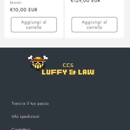
Prezzo
€129,00 EUR
Produttore:
PANINI
di
Prezzo
€10,00 EUR
listino
di
Aggiungi al
Aggiungi al
listino
carrello
carrello
Traccia il tuo pacco
Info spedizioni
Contattaci