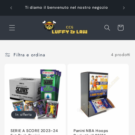
Vai
Pag
direttamente
Ti diamo il benvenuto nel nostro negozio
ai contenuti
Carrello
Filtra e ordina
4 prodotti
In offerta
SERIE A SCORE 2023-24
Panini NBA Hoops