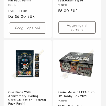
Fat Pack Panini
Basketball 23/24
Produttore:
Produttore:
PANINI
PANINI
Prezzo
Prezzo
Prezzo
€6,00 EUR
€90,00 EUR
di
Da €6,00 EUR
scontato
di
listino
listino
Aggiungi al
Scegli opzioni
carrello
One Piece 25th
Panini Mosaic UEFA Euro
Anniversary Trading
H2 Hobby Box 2021
Card Collection - Starter
Produttore:
PANINI
Pack Panini