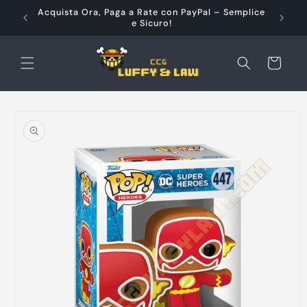
Vai
à e
Acquista Ora, Paga a Rate con PayPal – Semplice
direttamente
e Sicuro!
ai contenuti
Carrello
Passa alle
informazioni
sul prodotto