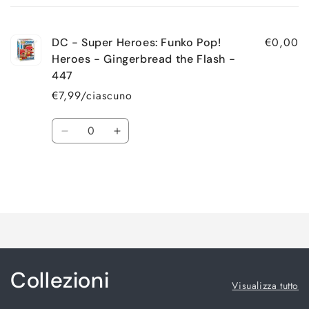
tuo
carrello
€0,00
DC - Super Heroes: Funko Pop!
Heroes - Gingerbread the Flash -
447
€7,99/ciascuno
Quantità
Diminuisci
Aumenta
quantità
quantità
per
per
Default
Default
Title
Title
Caricamento
in
corso...
Collezioni
Visualizza tutto