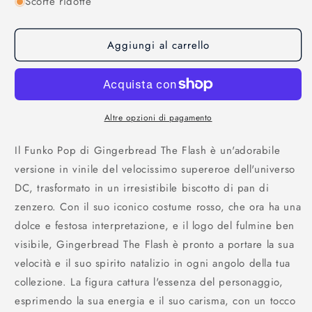
Scorte ridotte
per
per
DC
DC
-
-
Aggiungi al carrello
Super
Super
Heroes:
Heroes:
Funko
Funko
Pop!
Pop!
Heroes
Heroes
-
-
Altre opzioni di pagamento
Gingerbread
Gingerbread
the
the
Il Funko Pop di Gingerbread The Flash è un'adorabile
Flash
Flash
versione in vinile del velocissimo supereroe dell'universo
-
-
DC, trasformato in un irresistibile biscotto di pan di
447
447
zenzero. Con il suo iconico costume rosso, che ora ha una
dolce e festosa interpretazione, e il logo del fulmine ben
visibile, Gingerbread The Flash è pronto a portare la sua
velocità e il suo spirito natalizio in ogni angolo della tua
collezione. La figura cattura l'essenza del personaggio,
esprimendo la sua energia e il suo carisma, con un tocco