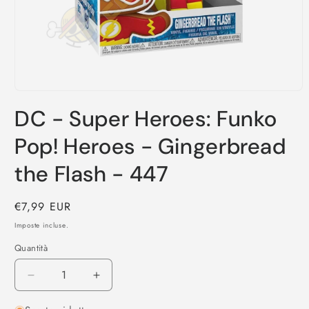
Apri
contenuti
DC - Super Heroes: Funko
multimediali
1
in
Pop! Heroes - Gingerbread
finestra
modale
the Flash - 447
Prezzo
€7,99 EUR
di
Imposte incluse.
listino
Quantità
Diminuisci
Aumenta
quantità
quantità