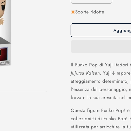
quantità
quantità
Scorte ridotte
per
per
Jujutsu
Jujutsu
Kaisen:
Kaisen:
Funko
Funko
Aggiungi
Pop!
Pop!
Animation
Animation
-
-
Yuji
Yuji
Itadori
Itadori
Il Funko Pop di Yuji Itadori 
-
-
Jujutsu Kaisen
. Yuji è rappre
1882
1882
atteggiamento determinato, p
l'essenza del personaggio, m
forza e la sua crescita nel 
Questa figure Funko Pop! è
collezionisti di Funko Pop! 
utilizzata per arricchire la