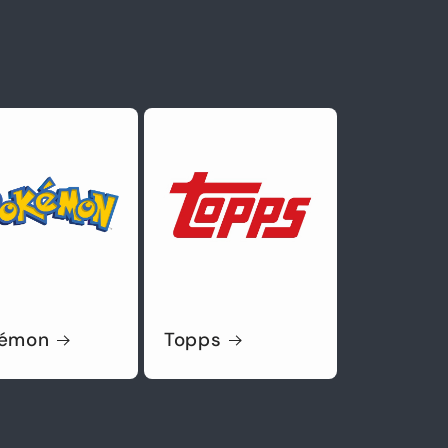
kémon
Topps