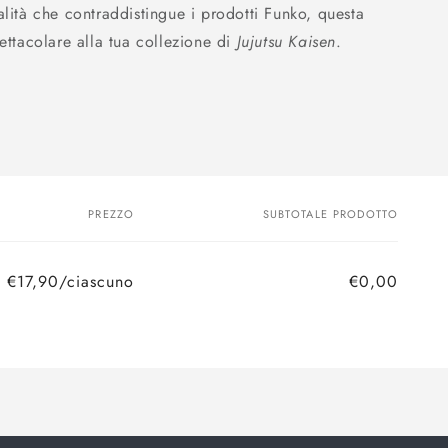
alità che contraddistingue i prodotti Funko, questa
pettacolare alla tua collezione di
Jujutsu Kaisen
.
PREZZO
SUBTOTALE PRODOTTO
€17,90/ciascuno
€0,00
Prezzo
Prezzo
di
scontato
listino