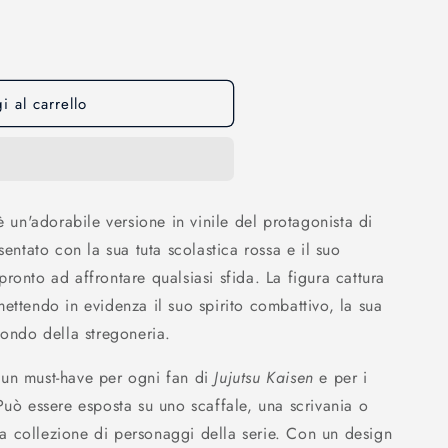
o
g
r
a
 al carrello
f
i
c
è un'adorabile versione in vinile del protagonista di
a
sentato con la sua tuta scolastica rossa e il suo
ronto ad affrontare qualsiasi sfida. La figura cattura
ettendo in evidenza il suo spirito combattivo, la sua
mondo della stregoneria.
 un must-have per ogni fan di
Jujutsu Kaisen
e per i
Può essere esposta su uno scaffale, una scrivania o
 tua collezione di personaggi della serie. Con un design