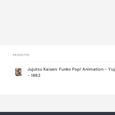
PRODOTTO
Il
Jujutsu Kaisen: Funko Pop! Animation - Yuji
tuo
- 1882
carrello
Caricamento
in
corso...