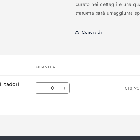
curato nei dettagli e una qu
statuetta sarà un'aggiunta s
Condividi
QUANTITÀ
 Itadori
Quantità
€18,90
Diminuisci
Aumenta
quantità
quantità
per
per
Default
Default
Title
Title