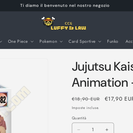
Ti diamo il benvenuto nel nostro negozio
One Piece
Pokemon
Card Sportive
Funko
Acc
Jujutsu Kai
Animation -
Prezzo
Prezzo
€17,90 EU
€18,90 EUR
di
scontato
Imposte incluse.
listino
Quantità
Diminuisci
Aumenta