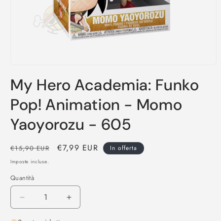
Apri
contenuti
My Hero Academia: Funko
multimediali
1
in
Pop! Animation - Momo
finestra
modale
Yaoyorozu - 605
Prezzo
Prezzo
€7,99 EUR
€15,90 EUR
In offerta
di
scontato
Imposte incluse.
listino
Quantità
Diminuisci
Aumenta
quantità
quantità