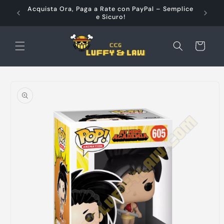
Vai
à e
Acquista Ora, Paga a Rate con PayPal – Semplice
direttamente
e Sicuro!
ai contenuti
Carrello
Passa alle
informazioni
sul prodotto