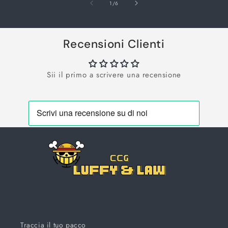
su
1
/
6
Recensioni Clienti
Sii il primo a scrivere una recensione
Traccia il tuo pacco