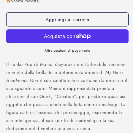
Scorte ridotte
per
per
My
My
Hero
Hero
Aggiungi al carrello
Academia:
Academia:
Funko
Funko
Pop!
Pop!
Animation
Animation
-
-
Momo
Momo
Altre opzioni di pagamento
Yaoyorozu
Yaoyorozu
-
-
Il Funko Pop di Momo Yaoyorozu è un'adorabile versione
605
605
in vinile della brillante e determinata eroina di
My Hero
Academia
. Con il suo caratteristico costume da eroina e il
suo sguardo sicuro, Momo è rappresentata pronta a
utilizzare il suo Quirk, "Creation", per produrre qualsiasi
oggetto che possa aiutarla nella lotta contro i malvagi. La
figura cattura l'essenza del personaggio, esprimendo la
sua intelligenza, il suo spirito di leadership e la sua
dedizione nel diventare una vera eroina.