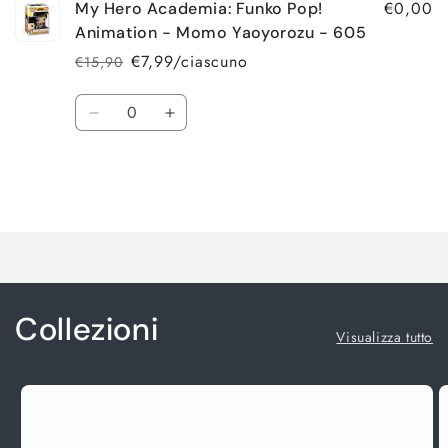
€0,00
My Hero Academia: Funko Pop!
Animation - Momo Yaoyorozu - 605
€7,99/ciascuno
€15,90
Prezzo
Prezzo
di
scontato
Quantità
listino
Diminuisci
Aumenta
quantità
quantità
per
per
Default
Default
Title
Title
Caricamento
in
corso...
Collezioni
Visualizza tutto