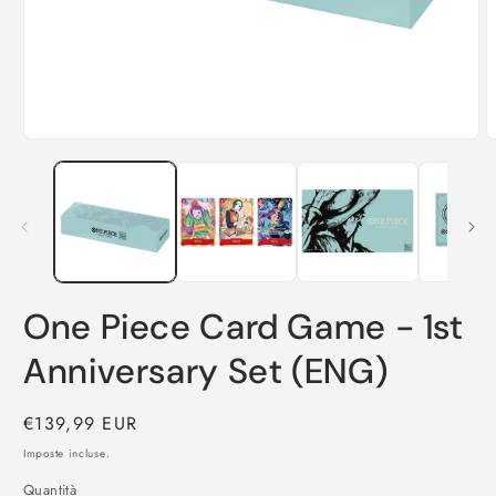
Apri
A
contenuti
c
multimediali
m
1
2
in
i
finestra
f
modale
m
One Piece Card Game - 1st
Anniversary Set (ENG)
Prezzo
€139,99 EUR
di
Imposte incluse.
listino
Quantità