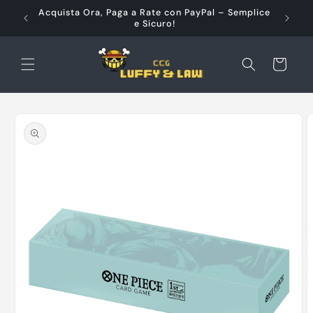
Vai
à e
Acquista Ora, Paga a Rate con PayPal – Semplice
direttamente
e Sicuro!
ai contenuti
Carrello
Passa alle
informazioni
sul prodotto