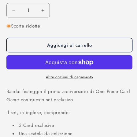
Diminuisci
Aumenta
quantità
quantità
Scorte ridotte
per
per
One
One
Piece
Piece
Aggiungi al carrello
Card
Card
Game
Game
-
-
1st
1st
Anniversary
Anniversary
Set
Set
Altre opzioni di pagamento
(ENG)
(ENG)
Bandai festeggia il primo anniversario di One Piece Card
Game con questo set esclusivo.
Il set, in inglese, comprende:
3 Card esclusive
Una scatola da collezione