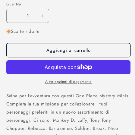
listino
Quantità
Diminuisci
Aumenta
quantità
quantità
Scorte ridotte
per
per
One
One
Piece:
Piece:
Aggiungi al carrello
Funko
Funko
Mystery
Mystery
Minis!
Minis!
Altre opzioni di pagamento
Salpa per l'avventura con questi One Piece Mystery Minis!
Completa la tua missione per collezionare i tuoi
personaggi preferiti in un nuovo assortimento di
personaggi. Ci sono Monkey D. Luffy, Tony Tony
Chopper, Rebecca, Bartolomeo, Soldier, Brook, Nico