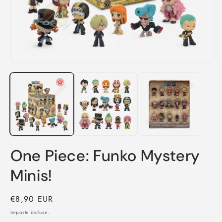
Apri
A
contenuti
c
multimediali
m
1
2
in
i
finestra
f
modale
m
One Piece: Funko Mystery
Minis!
Prezzo
€8,90 EUR
di
Imposte incluse.