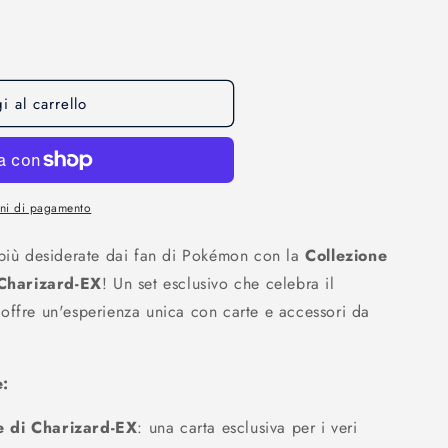
o
g
r
a
 al carrello
f
i
c
oni di pagamento
a
 più desiderate dai fan di Pokémon con la
Collezione
Charizard-EX
! Un set esclusivo che celebra il
 offre un'esperienza unica con carte e accessori da
e:
e di Charizard-EX
: una carta esclusiva per i veri