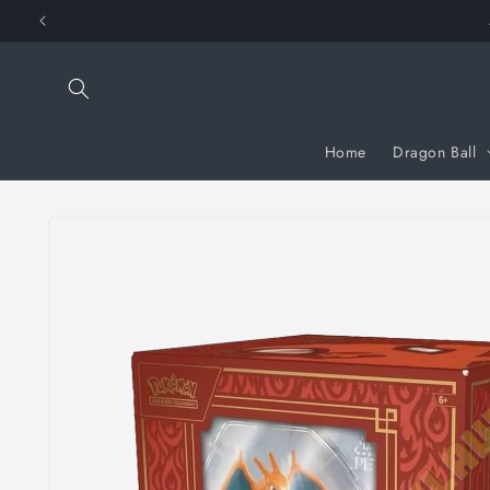
Vai
A
direttamente
ai contenuti
Home
Dragon Ball
Passa alle
informazioni
sul prodotto