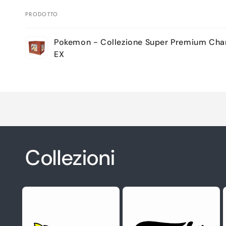
PRODOTTO
Il
Pokemon - Collezione Super Premium Char
tuo
EX
carrello
Caricamento
in
corso...
Collezioni