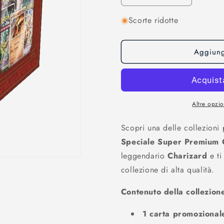
quantità
quantità
Scorte ridotte
per
per
Pokemon
Pokemon
-
-
Collezione
Collezione
Aggiungi
Super
Super
Premium
Premium
Charizard
Charizard
EX
EX
Altre opzi
Scopri una delle collezioni
Speciale Super Premium 
leggendario
Charizard
e ti
collezione di alta qualità.
Contenuto della collezion
1 carta promozional