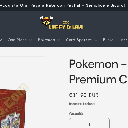
cquista Ora, Paga a Rate con PayPal – Semplice e Sicuro!
One Piece
Pokemon
Card Sportive
Funko
Acc
Pokemon - 
Premium Ch
Prezzo
€81,90 EUR
di
Imposte incluse.
listino
Quantità
Diminuisci
Aumenta