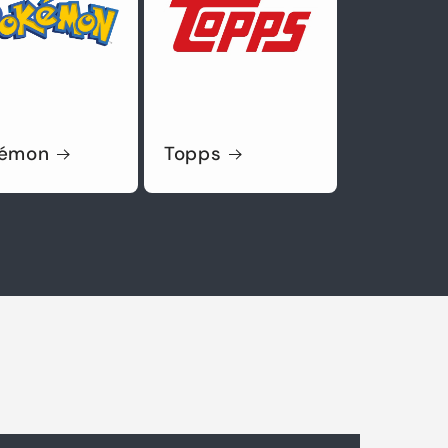
kémon
Topps