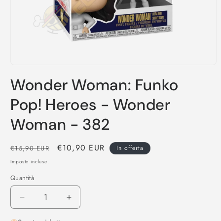
Apri
contenuti
Wonder Woman: Funko
multimediali
1
in
Pop! Heroes - Wonder
finestra
modale
Woman - 382
Prezzo
Prezzo
€10,90 EUR
€15,90 EUR
In offerta
di
scontato
Imposte incluse.
listino
Quantità
Diminuisci
Aumenta
quantità
quantità