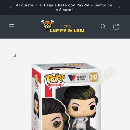
Vai
à e
Acquista Ora, Paga a Rate con PayPal – Semplice
direttamente
e Sicuro!
ai contenuti
Carrello
Passa alle
informazioni
sul prodotto