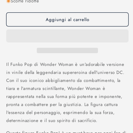
Scorte ridotte
per
per
Wonder
Wonder
Woman:
Woman:
Aggiungi al carrello
Funko
Funko
Pop!
Pop!
Heroes
Heroes
-
-
Wonder
Wonder
Woman
Woman
-
-
382
382
Il Funko Pop di Wonder Woman è un'adorabile versione
in vinile della leggendaria supereroina dell'universo DC.
Con il suo iconico abbigliamento da combattimento, la
tiara e l'armatura scintillante, Wonder Woman è
rappresentata nella sua forma più potente e imponente,
pronta a combattere per la giustizia. La figura cattura
l'essenza del personaggio, esprimendo la sua forza,
determinazione e il suo spirito di sacrificio.