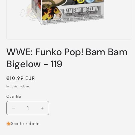
Apri
contenuti
WWE: Funko Pop! Bam Bam
multimediali
1
in
Bigelow - 119
finestra
modale
Prezzo
€10,99 EUR
di
Imposte incluse.
listino
Quantità
Diminuisci
Aumenta
quantità
quantità
Scorte ridotte
per
per
WWE:
WWE: