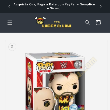
Vai
à e
Acquista Ora, Paga a Rate con PayPal – Semplice
direttamente
e Sicuro!
ai contenuti
Carrello
Passa alle
informazioni
sul prodotto